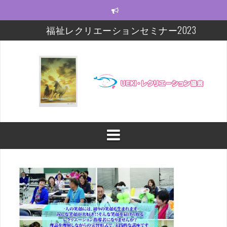
コ
ン
テ
福祉レクリエーションセミナー2023
ン
ツ
モルック研修会をしました！
へ
ス
【福祉レクセミナー2021】いよいよ今週末!!
キ
ッ
【福祉レクセミナー2021】開講に関するお知らせ
プ
今年度の福祉レクセミナー、開催します！！！
福祉レクリエーションセミナー及びフォローアップ
修開催