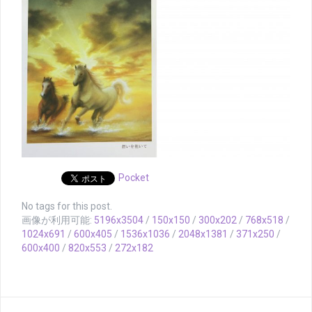
Pocket
No tags for this post.
画像が利用可能:
5196x3504
/
150x150
/
300x202
/
768x518
/
1024x691
/
600x405
/
1536x1036
/
2048x1381
/
371x250
/
600x400
/
820x553
/
272x182