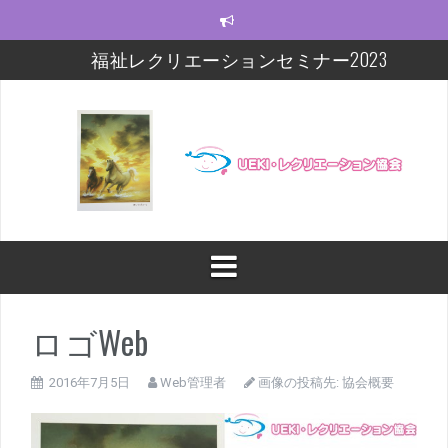
コ
ン
テ
福祉レクリエーションセミナー2023
ン
ツ
モルック研修会をしました！
へ
ス
【福祉レクセミナー2021】いよいよ今週末!!
キ
ッ
【福祉レクセミナー2021】開講に関するお知らせ
プ
今年度の福祉レクセミナー、開催します！！！
福祉レクリエーションセミナー及びフォローアップ
修開催
ロゴWeb
2016年7月5日
Web管理者
画像の投稿先:
協会概要