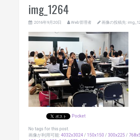
img_1264
2016年9月20日
Web管理者
画像の投稿先:
img_1
Pocket
No tags for this post.
画像が利用可能:
4032x3024
/
150x150
/
300x225
/
768x