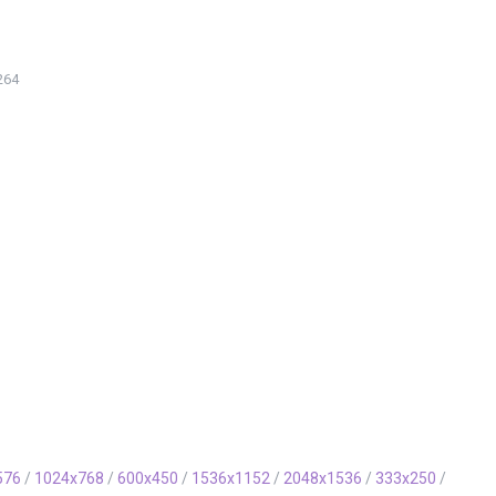
264
576
/
1024x768
/
600x450
/
1536x1152
/
2048x1536
/
333x250
/