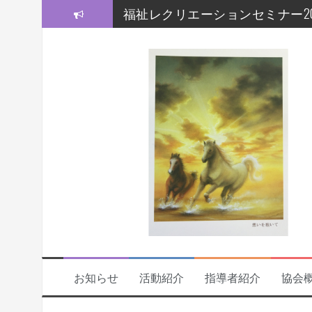
コ
福祉レクリエーションセミナー20
ン
テ
モルック研修会をしました！
ン
ツ
【福祉レクセミナー2021】いよい
へ
ス
【福祉レクセミナー2021】開講
キ
ッ
今年度の福祉レクセミナー、開
プ
福祉レクリエーションセミナー
お知らせ
活動紹介
指導者紹介
協会