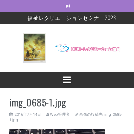
コ
ン
テ
福祉レクリエーションセミナー2023
ン
ツ
モルック研修会をしました！
へ
ス
【福祉レクセミナー2021】いよいよ今週末!!
キ
ッ
【福祉レクセミナー2021】開講に関するお知らせ
プ
今年度の福祉レクセミナー、開催します！！！
福祉レクリエーションセミナー及びフォローアップ
修開催
img_0685-1.jpg
2016年7月14日
Web管理者
画像の投稿先:
img_0685-
1.jpg