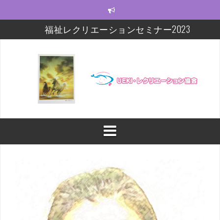
コ
ン
テ
福祉レクリエーションセミナー2023
ン
ツ
モルック研修会をしました！
へ
ス
【福祉レクセミナー2021】いよいよ今週末!!
キ
ッ
【福祉レクセミナー2021】開講に関するお知らせ
プ
今年度の福祉レクセミナー、開催します！！！
福祉レクリエーションセミナー及びフォローアップ
修開催