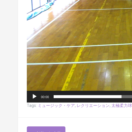
00:00
Tags:
ミュージック・ケア
,
レクリエーション
,
太極柔力球
投