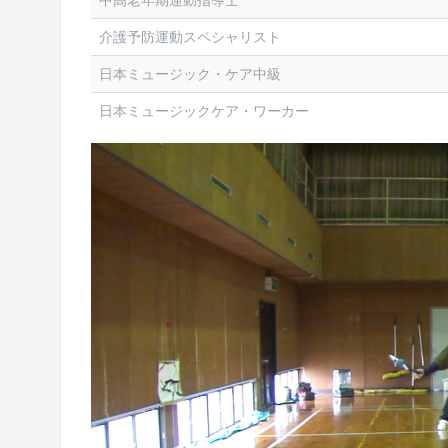
中高老年期運動指導士
介護予防運動スペシャリスト
日本ミュージック・ケア中級
日本ミュージックケア・ワーカー
動
画
プ
レ
ー
ヤ
ー