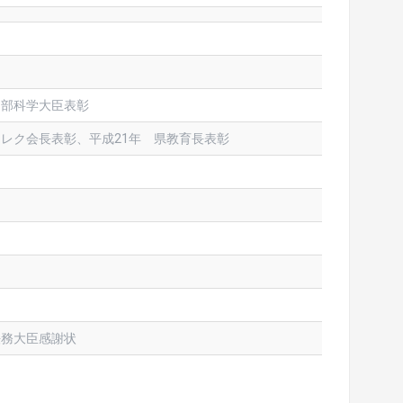
月
月
文部科学大臣表彰
日レク会長表彰、平成21年 県教育長表彰
法務大臣感謝状