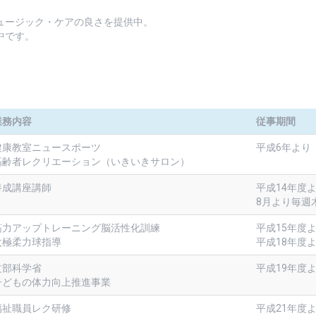
ュージック・ケアの良さを提供中。
中です。
業務内容
従事期間
健康教室ニュースポーツ
平成6年より
高齢者レクリエーション（いきいきサロン）
養成講座講師
平成14年度
8月より毎週
筋力アップトレーニング脳活性化訓練
平成15年度
太極柔力球指導
平成18年度
文部科学省
平成19年度
子どもの体力向上推進事業
福祉職員レク研修
平成21年度