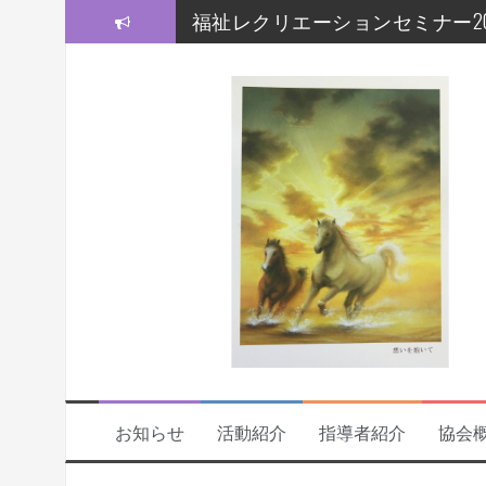
コ
福祉レクリエーションセミナー20
ン
モルック研修会をしました！
テ
ン
【福祉レクセミナー2021】いよい
ツ
へ
【福祉レクセミナー2021】開講
ス
キ
今年度の福祉レクセミナー、開
ッ
プ
福祉レクリエーションセミナー
お知らせ
活動紹介
指導者紹介
協会