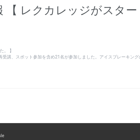
 【 レクカレッジがスタ
た。 】
規、再受講、スポット参加を含め21名が参加しました。アイスブレーキン
le