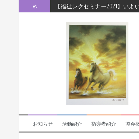
コ
【福祉レクセミナー2021】いよい
ン
テ
【福祉レクセミナー2021】開講
ン
ツ
今年度の福祉レクセミナー、開
へ
ス
福祉レクリエーションセミナー
キ
ッ
福祉レクリエーションセミナー20
プ
モルック研修会をしました！
お知らせ
活動紹介
指導者紹介
協会