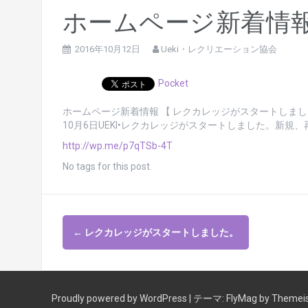
ホームページ新着情報
2016年10月12日
Ueki・レクリエーション協会
Pocket
ホームページ新着情報 【 レクカレッジがスタートしまし
10月6日UEKI•レクカレッジがスタートしました。新
http://wp.me/p7qTSb-4T
No tags for this post.
投
←
レクカレッジがスタートしました。
稿
ナ
Proudly powered by WordPress
|
テーマ:
FlyMag
by Themeis