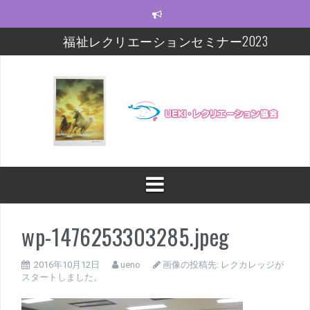
コ
ン
テ
福祉レクリエーションセミナー2023
ン
ツ
モルック研修会をしました！
へ
ス
【福祉レクセミナー2021】いよいよ今週末!!
キ
ッ
【福祉レクセミナー2021】開講に関するお知らせ
プ
今年度の福祉レクセミナー、開催します！！！
福祉レクリエーションセミナー及びフォローアップ
修開催
wp-1476253303285.jpeg
2016年10月12日
ueno
画像の投稿先:
レクカレッジが
スタートしました。