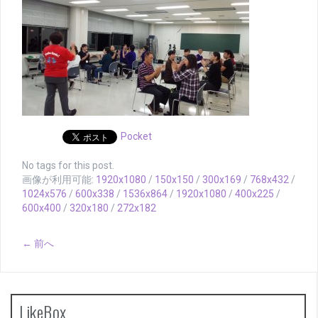
Pocket
No tags for this post.
画像が利用可能:
1920x1080
/
150x150
/
300x169
/
768x432
/
1024x576
/
600x338
/
1536x864
/
1920x1080
/
400x225
/
600x400
/
320x180
/
272x182
← 前へ
LikeBox