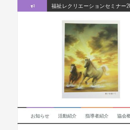
コ
福祉レクリエーションセミナー20
ン
テ
モルック研修会をしました！
ン
ツ
【福祉レクセミナー2021】いよい
へ
ス
【福祉レクセミナー2021】開講
キ
ッ
今年度の福祉レクセミナー、開
プ
福祉レクリエーションセミナー
お知らせ
活動紹介
指導者紹介
協会