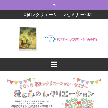
コ
ン
テ
福祉レクリエーションセミナー2023
ン
ツ
モルック研修会をしました！
へ
ス
【福祉レクセミナー2021】いよいよ今週末!!
キ
ッ
【福祉レクセミナー2021】開講に関するお知らせ
プ
今年度の福祉レクセミナー、開催します！！！
福祉レクリエーションセミナー及びフォローアップ
修開催