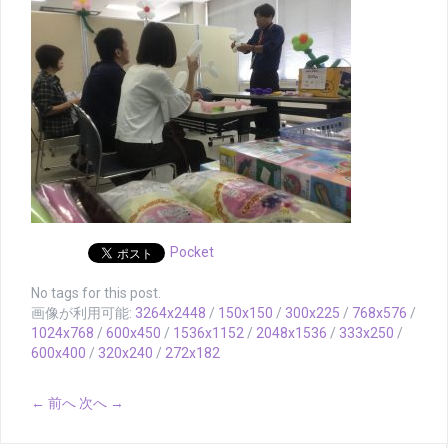
Pocket
No tags for this post.
画像が利用可能:
3264x2448
/
150x150
/
300x225
/
768x576
/
1024x768
/
600x450
/
1536x1152
/
2048x1536
/
333x250
/
600x400
/
320x240
/
272x182
← 前へ
次へ →