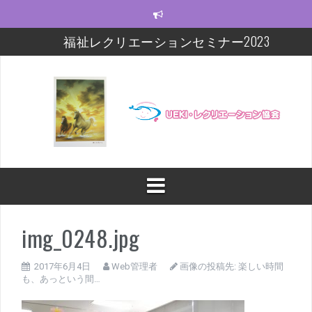
コ
ン
テ
福祉レクリエーションセミナー2023
ン
ツ
モルック研修会をしました！
へ
ス
【福祉レクセミナー2021】いよいよ今週末!!
キ
ッ
【福祉レクセミナー2021】開講に関するお知らせ
プ
今年度の福祉レクセミナー、開催します！！！
福祉レクリエーションセミナー及びフォローアップ
修開催
img_0248.jpg
2017年6月4日
Web管理者
画像の投稿先:
楽しい時間
も、あっという間…