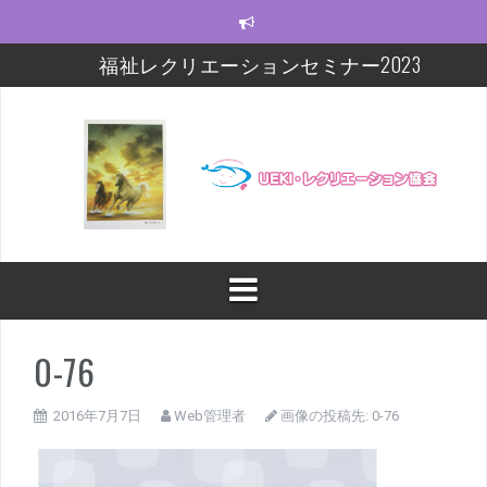
コ
ン
テ
福祉レクリエーションセミナー2023
ン
ツ
モルック研修会をしました！
へ
ス
【福祉レクセミナー2021】いよいよ今週末!!
キ
ッ
【福祉レクセミナー2021】開講に関するお知らせ
プ
今年度の福祉レクセミナー、開催します！！！
福祉レクリエーションセミナー及びフォローアップ
修開催
0-76
2016年7月7日
Web管理者
画像の投稿先:
0-76