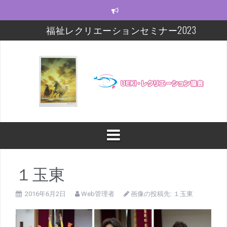
コ
ン
テ
福祉レクリエーションセミナー2023
ン
ツ
モルック研修会をしました！
へ
ス
【福祉レクセミナー2021】いよいよ今週末!!
キ
ッ
【福祉レクセミナー2021】開講に関するお知らせ
プ
今年度の福祉レクセミナー、開催します！！！
福祉レクリエーションセミナー及びフォローアップ
修開催
１玉東
2016年6月2日
Web管理者
画像の投稿先:
１玉東