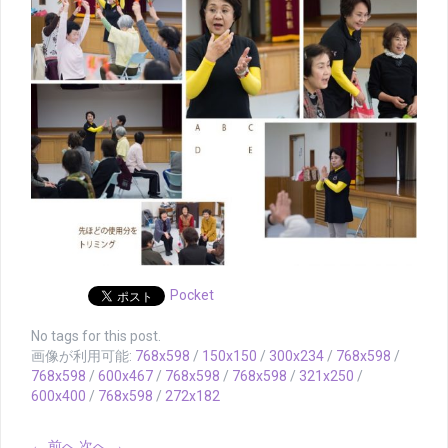
Pocket
No tags for this post.
画像が利用可能:
768x598
/
150x150
/
300x234
/
768x598
/
768x598
/
600x467
/
768x598
/
768x598
/
321x250
/
600x400
/
768x598
/
272x182
← 前へ
次へ →