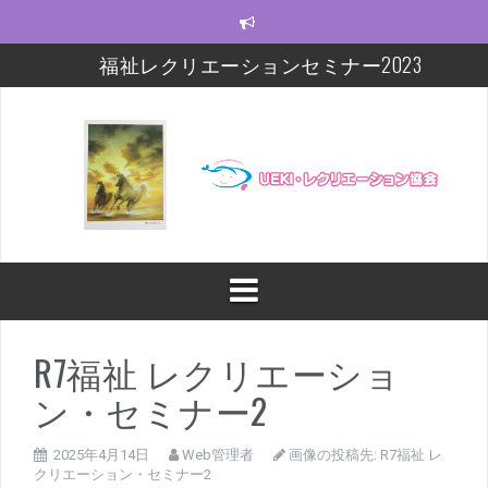
コ
ン
テ
福祉レクリエーションセミナー2023
ン
ツ
モルック研修会をしました！
へ
ス
【福祉レクセミナー2021】いよいよ今週末!!
キ
ッ
【福祉レクセミナー2021】開講に関するお知らせ
プ
今年度の福祉レクセミナー、開催します！！！
福祉レクリエーションセミナー及びフォローアップ
修開催
R7福祉 レクリエーショ
ン・セミナー2
2025年4月14日
Web管理者
画像の投稿先:
R7福祉 レ
クリエーション・セミナー2