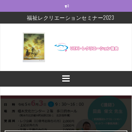
コ
ン
テ
福祉レクリエーションセミナー2023
ン
ツ
モルック研修会をしました！
へ
ス
【福祉レクセミナー2021】いよいよ今週末!!
キ
ッ
【福祉レクセミナー2021】開講に関するお知らせ
プ
今年度の福祉レクセミナー、開催します！！！
福祉レクリエーションセミナー及びフォローアップ
修開催