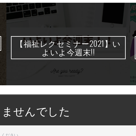
【福祉レクセミナー2021】い
よいよ今週末!!
りませんでした
しください。