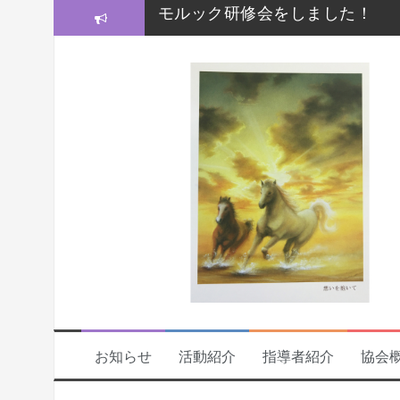
コ
【福祉レクセミナー2021】いよい
ン
テ
【福祉レクセミナー2021】開講
ン
ツ
今年度の福祉レクセミナー、開
へ
ス
福祉レクリエーションセミナー
キ
ッ
福祉レクリエーションセミナー20
プ
お知らせ
活動紹介
指導者紹介
協会