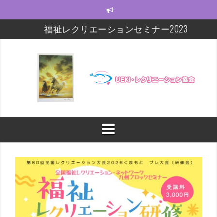
コ
ン
テ
福祉レクリエーションセミナー2023
ン
ツ
モルック研修会をしました！
へ
ス
【福祉レクセミナー2021】いよいよ今週末!!
キ
ッ
【福祉レクセミナー2021】開講に関するお知らせ
プ
今年度の福祉レクセミナー、開催します！！！
福祉レクリエーションセミナー及びフォローアップ
修開催